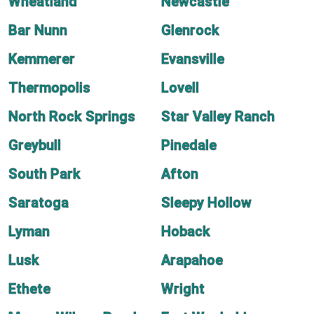
Wheatland
Newcastle
Bar Nunn
Glenrock
Kemmerer
Evansville
Thermopolis
Lovell
North Rock Springs
Star Valley Ranch
Greybull
Pinedale
South Park
Afton
Saratoga
Sleepy Hollow
Lyman
Hoback
Lusk
Arapahoe
Ethete
Wright