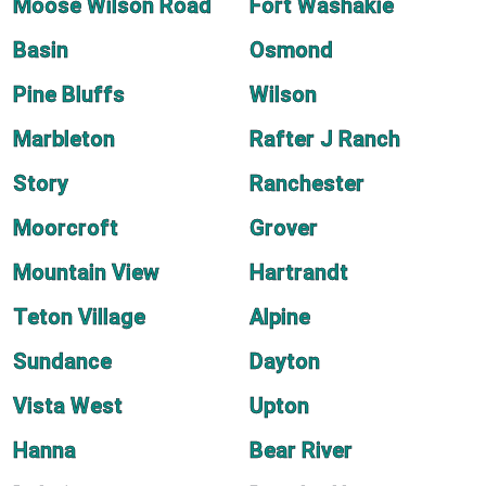
Moose Wilson Road
Fort Washakie
Basin
Osmond
Pine Bluffs
Wilson
Marbleton
Rafter J Ranch
Story
Ranchester
Moorcroft
Grover
Mountain View
Hartrandt
Teton Village
Alpine
Sundance
Dayton
Vista West
Upton
Hanna
Bear River