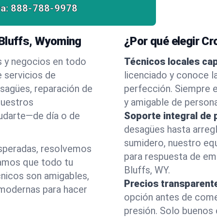
a:
888-788-9978
 Bluffs, Wyoming
¿Por qué elegir C
s y negocios en todo
Técnicos locales ca
 servicios de
licenciado y conoce l
esagües, reparación de
perfección. Siempre e
nuestros
y amigable de person
yudarte—de día o de
Soporte integral de 
desagües hasta arreg
sumidero, nuestro eq
esperadas, resolvemos
para respuesta de em
amos que todo tu
Bluffs, WY.
cnicos son amigables,
Precios transparent
 modernas para hacer
opción antes de comenz
presión. Solo buenos 