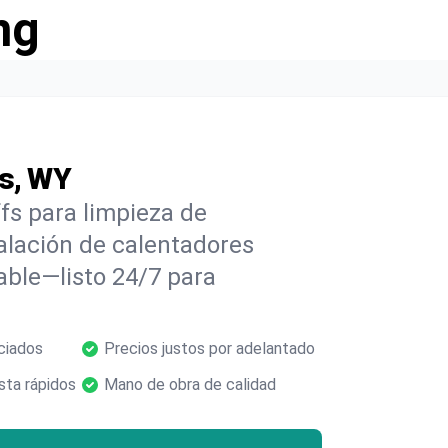
ng
fs, WY
fs para limpieza de
alación de calentadores
able—listo 24/7 para
ciados
Precios justos por adelantado
ta rápidos
Mano de obra de calidad