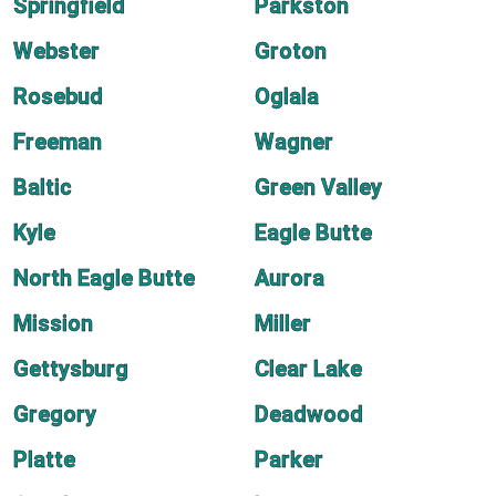
Springfield
Parkston
Webster
Groton
Rosebud
Oglala
Freeman
Wagner
Baltic
Green Valley
Kyle
Eagle Butte
North Eagle Butte
Aurora
Mission
Miller
Gettysburg
Clear Lake
Gregory
Deadwood
Platte
Parker