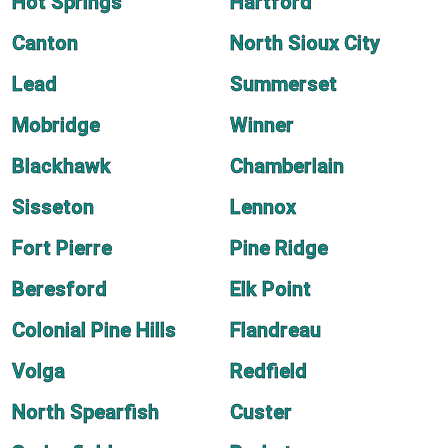
Hot Springs
Hartford
Canton
North Sioux City
Lead
Summerset
Mobridge
Winner
Blackhawk
Chamberlain
Sisseton
Lennox
Fort Pierre
Pine Ridge
Beresford
Elk Point
Colonial Pine Hills
Flandreau
Volga
Redfield
North Spearfish
Custer