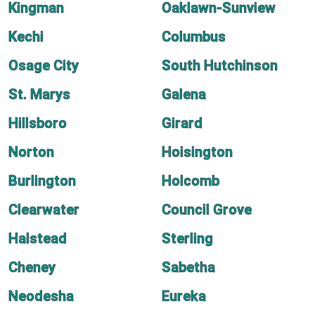
Kingman
Oaklawn-Sunview
Kechi
Columbus
Osage City
South Hutchinson
St. Marys
Galena
Hillsboro
Girard
Norton
Hoisington
Burlington
Holcomb
Clearwater
Council Grove
Halstead
Sterling
Cheney
Sabetha
Neodesha
Eureka