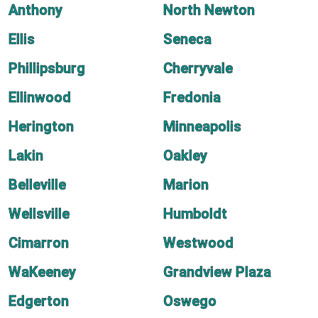
Anthony
North Newton
Ellis
Seneca
Phillipsburg
Cherryvale
Ellinwood
Fredonia
Herington
Minneapolis
Lakin
Oakley
Belleville
Marion
Wellsville
Humboldt
Cimarron
Westwood
WaKeeney
Grandview Plaza
Edgerton
Oswego