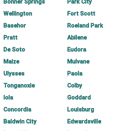
Bonner Springs
Park City
Wellington
Fort Scott
Basehor
Roeland Park
Pratt
Abilene
De Soto
Eudora
Maize
Mulvane
Ulysses
Paola
Tonganoxie
Colby
Iola
Goddard
Concordia
Louisburg
Baldwin City
Edwardsville