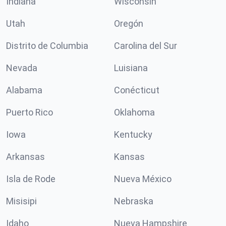
Indiana
Wisconsin
Utah
Oregón
Distrito de Columbia
Carolina del Sur
Nevada
Luisiana
Alabama
Conécticut
Puerto Rico
Oklahoma
Iowa
Kentucky
Arkansas
Kansas
Isla de Rode
Nueva México
Misisipi
Nebraska
Idaho
Nueva Hampshire