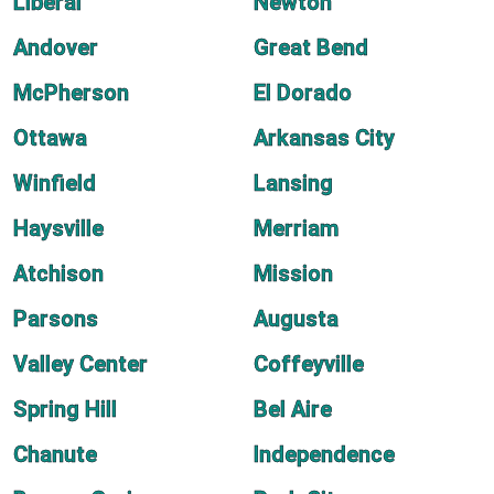
Liberal
Newton
Andover
Great Bend
McPherson
El Dorado
Ottawa
Arkansas City
Winfield
Lansing
Haysville
Merriam
Atchison
Mission
Parsons
Augusta
Valley Center
Coffeyville
Spring Hill
Bel Aire
Chanute
Independence