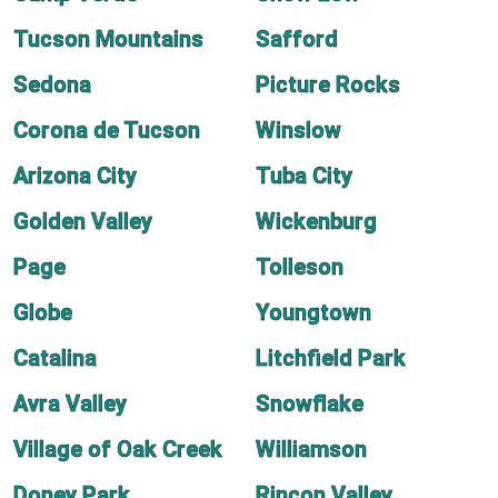
Tucson Mountains
Safford
Sedona
Picture Rocks
Corona de Tucson
Winslow
Arizona City
Tuba City
Golden Valley
Wickenburg
Page
Tolleson
Globe
Youngtown
Catalina
Litchfield Park
Avra Valley
Snowflake
Village of Oak Creek
Williamson
Doney Park
Rincon Valley