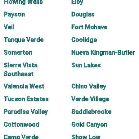
Flowing Wells
Eloy
Payson
Douglas
Vail
Fort Mohave
Tanque Verde
Coolidge
Somerton
Nueva Kingman-Butler
Sierra Vista
Sun Lakes
Southeast
Valencia West
Chino Valley
Tucson Estates
Verde Village
Paradise Valley
Saddlebrooke
Cottonwood
Gold Canyon
Camp Verde
Show Low