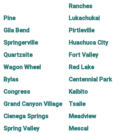
Ranches
Pine
Lukachukai
Gila Bend
Pirtleville
Springerville
Huachuca City
Quartzsite
Fort Valley
Wagon Wheel
Red Lake
Bylas
Centennial Park
Congress
Kaibito
Grand Canyon Village
Tsaile
Cienega Springs
Meadview
Spring Valley
Mescal