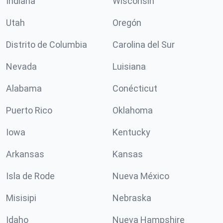
Indiana
Wisconsin
Utah
Oregón
Distrito de Columbia
Carolina del Sur
Nevada
Luisiana
Alabama
Conécticut
Puerto Rico
Oklahoma
Iowa
Kentucky
Arkansas
Kansas
Isla de Rode
Nueva México
Misisipi
Nebraska
Idaho
Nueva Hampshire