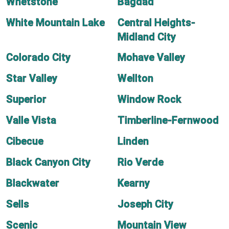
Whetstone
Bagdad
White Mountain Lake
Central Heights-
Midland City
Colorado City
Mohave Valley
Star Valley
Wellton
Superior
Window Rock
Valle Vista
Timberline-Fernwood
Cibecue
Linden
Black Canyon City
Rio Verde
Blackwater
Kearny
Sells
Joseph City
Scenic
Mountain View