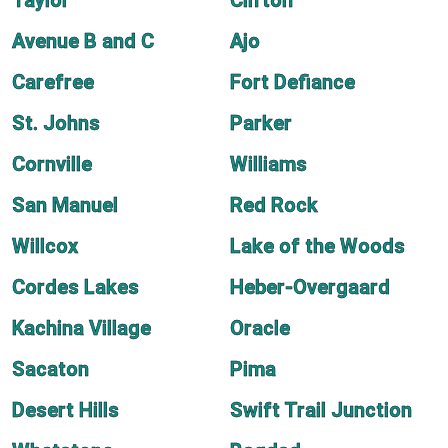
Taylor
Clifton
Avenue B and C
Ajo
Carefree
Fort Defiance
St. Johns
Parker
Cornville
Williams
San Manuel
Red Rock
Willcox
Lake of the Woods
Cordes Lakes
Heber-Overgaard
Kachina Village
Oracle
Sacaton
Pima
Desert Hills
Swift Trail Junction