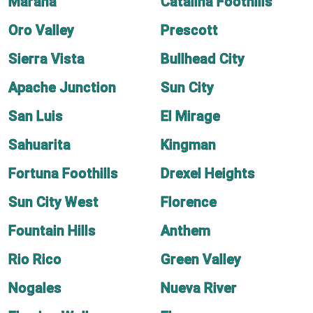
Marana
Catalina Foothills
Oro Valley
Prescott
Sierra Vista
Bullhead City
Apache Junction
Sun City
San Luis
El Mirage
Sahuarita
Kingman
Fortuna Foothills
Drexel Heights
Sun City West
Florence
Fountain Hills
Anthem
Rio Rico
Green Valley
Nogales
Nueva River