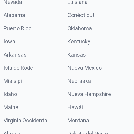
Nevada
Luisiana
Alabama
Conécticut
Puerto Rico
Oklahoma
Iowa
Kentucky
Arkansas
Kansas
Isla de Rode
Nueva México
Misisipi
Nebraska
Idaho
Nueva Hampshire
Maine
Hawái
Virginia Occidental
Montana
Alaska
Dakota del Norte