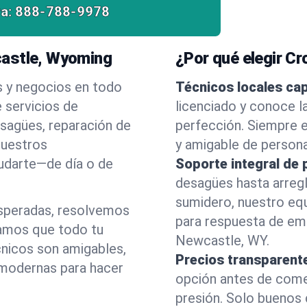
a:
888-788-9978
castle, Wyoming
¿Por qué elegir C
s y negocios en todo
Técnicos locales ca
 servicios de
licenciado y conoce l
esagües, reparación de
perfección. Siempre e
nuestros
y amigable de person
yudarte—de día o de
Soporte integral de 
desagües hasta arreg
sumidero, nuestro eq
esperadas, resolvemos
para respuesta de em
amos que todo tu
Newcastle, WY.
cnicos son amigables,
Precios transparent
 modernas para hacer
opción antes de comenz
presión. Solo buenos 