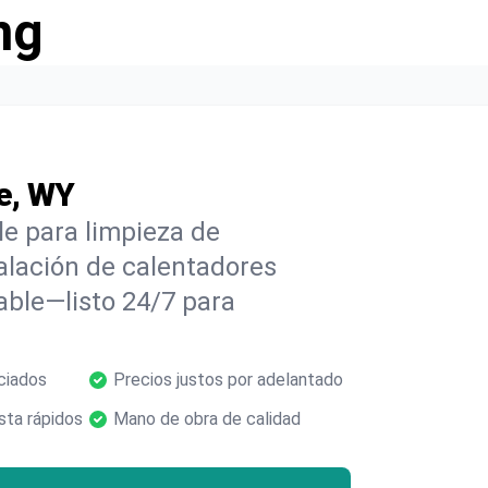
ng
e, WY
e para limpieza de
alación de calentadores
able—listo 24/7 para
ciados
Precios justos por adelantado
ta rápidos
Mano de obra de calidad