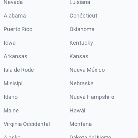
Nevada
Luisiana
Alabama
Conécticut
Puerto Rico
Oklahoma
Iowa
Kentucky
Arkansas
Kansas
Isla de Rode
Nueva México
Misisipi
Nebraska
Idaho
Nueva Hampshire
Maine
Hawái
Virginia Occidental
Montana
Alaska
Dakota del Norte