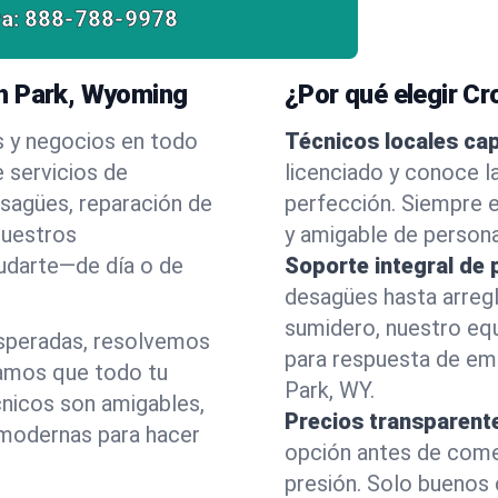
a:
888-788-9978
th Park, Wyoming
¿Por qué elegir C
s y negocios en todo
Técnicos locales ca
 servicios de
licenciado y conoce l
esagües, reparación de
perfección. Siempre e
nuestros
y amigable de person
yudarte—de día o de
Soporte integral de 
desagües hasta arreg
sumidero, nuestro eq
esperadas, resolvemos
para respuesta de em
amos que todo tu
Park, WY.
cnicos son amigables,
Precios transparent
 modernas para hacer
opción antes de comenz
presión. Solo buenos 