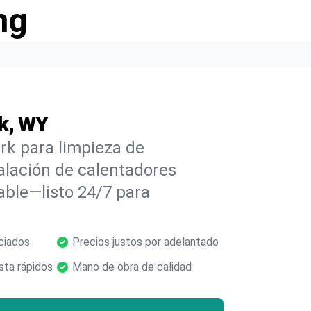
ng
k, WY
rk para limpieza de
alación de calentadores
able—listo 24/7 para
ciados
Precios justos por adelantado
ta rápidos
Mano de obra de calidad