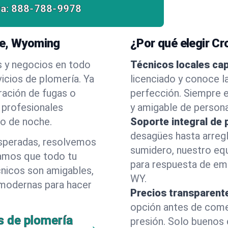
a:
888-788-9978
ne, Wyoming
¿Por qué elegir C
s y negocios en todo
Técnicos locales ca
icios de plomería. Ya
licenciado y conoce l
ración de fugas o
perfección. Siempre e
 profesionales
y amigable de person
 o de noche.
Soporte integral de 
desagües hasta arreg
esperadas, resolvemos
sumidero, nuestro eq
amos que todo tu
para respuesta de eme
cnicos son amigables,
WY.
 modernas para hacer
Precios transparent
opción antes de comenz
s de plomería
presión. Solo buenos 