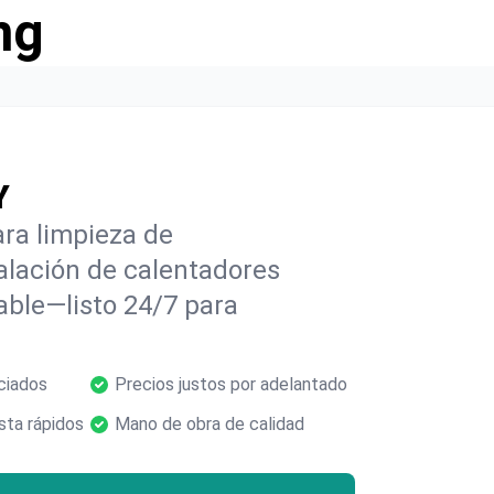
ng
Y
ra limpieza de
alación de calentadores
able—listo 24/7 para
ciados
Precios justos por adelantado
ta rápidos
Mano de obra de calidad