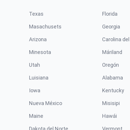
Texas
Florida
Masachusets
Georgia
Arizona
Carolina del
Minesota
Máriland
Utah
Oregón
Luisiana
Alabama
Iowa
Kentucky
Nueva México
Misisipi
Maine
Hawái
Dakota del Norte
Vermont