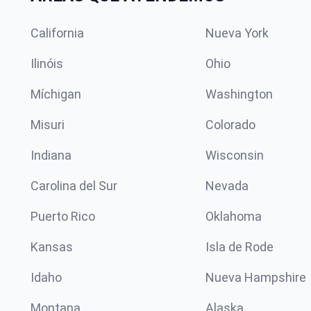
California
Nueva York
Ilinóis
Ohio
Míchigan
Washington
Misuri
Colorado
Indiana
Wisconsin
Carolina del Sur
Nevada
Puerto Rico
Oklahoma
Kansas
Isla de Rode
Idaho
Nueva Hampshire
Montana
Alaska