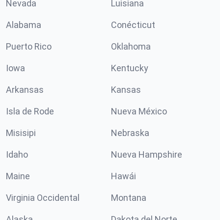
Nevada
Luisiana
Alabama
Conécticut
Puerto Rico
Oklahoma
Iowa
Kentucky
Arkansas
Kansas
Isla de Rode
Nueva México
Misisipi
Nebraska
Idaho
Nueva Hampshire
Maine
Hawái
Virginia Occidental
Montana
Alaska
Dakota del Norte