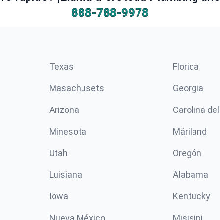
888-788-9978
Texas
Florida
Masachusets
Georgia
Arizona
Carolina del
Minesota
Máriland
Utah
Oregón
Luisiana
Alabama
Iowa
Kentucky
Nueva México
Misisipi