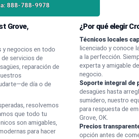
a:
888-788-9978
st Grove,
¿Por qué elegir C
Técnicos locales ca
licenciado y conoce 
s y negocios en todo
a la perfección. Siem
de servicios de
experta y amigable d
esagües, reparación de
negocio.
nuestros
Soporte integral de 
yudarte—de día o de
desagües hasta arreg
sumidero, nuestro eq
esperadas, resolvemos
para respuesta de em
amos que todo tu
Grove, OK.
cnicos son amigables,
Precios transparent
 modernas para hacer
opción antes de comenz