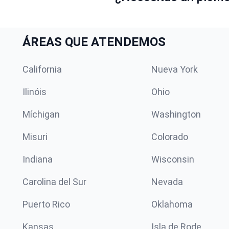
ÁREAS QUE ATENDEMOS
California
Nueva York
Ilinóis
Ohio
Míchigan
Washington
Misuri
Colorado
Indiana
Wisconsin
Carolina del Sur
Nevada
Puerto Rico
Oklahoma
Kansas
Isla de Rode