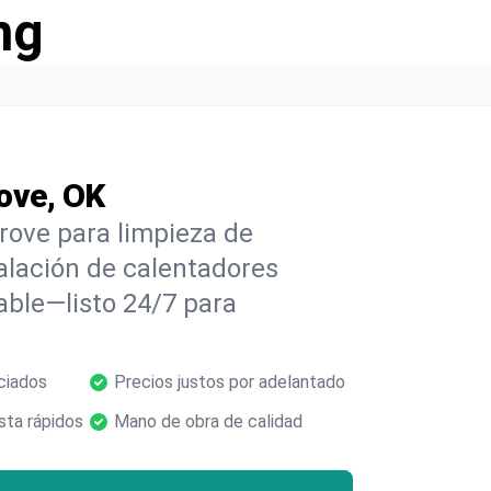
ng
ove, OK
rove para limpieza de
alación de calentadores
able—listo 24/7 para
ciados
Precios justos por adelantado
ta rápidos
Mano de obra de calidad