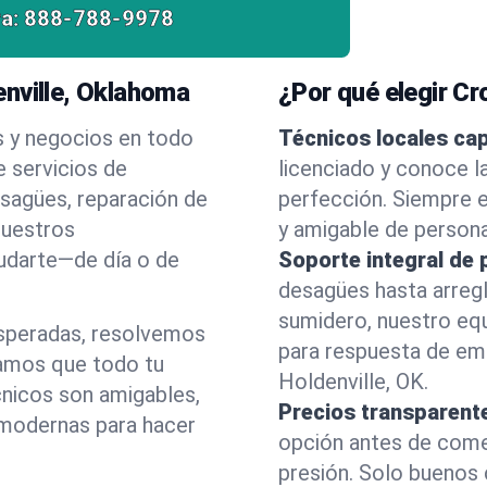
a:
888-788-9978
nville, Oklahoma
¿Por qué elegir C
s y negocios en todo
Técnicos locales ca
 servicios de
licenciado y conoce l
esagües, reparación de
perfección. Siempre e
nuestros
y amigable de person
yudarte—de día o de
Soporte integral de 
desagües hasta arreg
sumidero, nuestro eq
esperadas, resolvemos
para respuesta de em
amos que todo tu
Holdenville, OK.
cnicos son amigables,
Precios transparent
 modernas para hacer
opción antes de comenz
presión. Solo buenos 