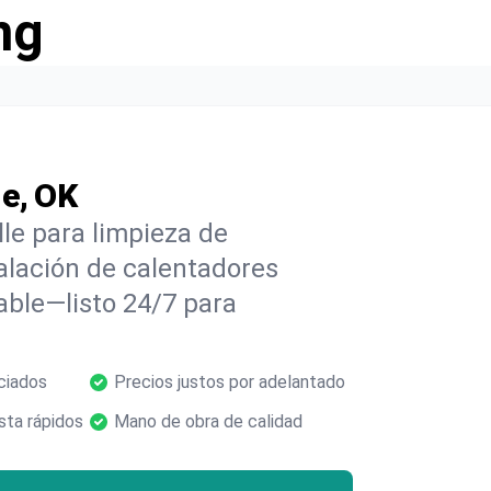
ng
le, OK
le para limpieza de
alación de calentadores
able—listo 24/7 para
ciados
Precios justos por adelantado
ta rápidos
Mano de obra de calidad