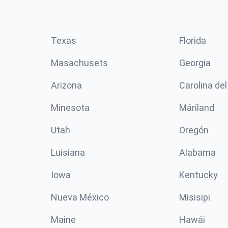
Texas
Florida
Masachusets
Georgia
Arizona
Carolina del
Minesota
Máriland
Utah
Oregón
Luisiana
Alabama
Iowa
Kentucky
Nueva México
Misisipi
Maine
Hawái