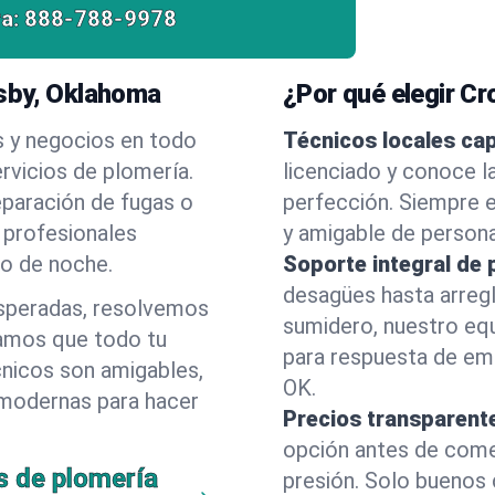
a:
888-788-9978
sby, Oklahoma
¿Por qué elegir C
s y negocios en todo
Técnicos locales ca
rvicios de plomería.
licenciado y conoce l
eparación de fugas o
perfección. Siempre e
 profesionales
y amigable de person
 o de noche.
Soporte integral de 
desagües hasta arreg
esperadas, resolvemos
sumidero, nuestro eq
amos que todo tu
para respuesta de em
cnicos son amigables,
OK.
 modernas para hacer
Precios transparent
opción antes de comenz
s de plomería
presión. Solo buenos 