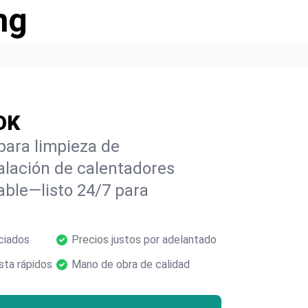
ng
OK
para limpieza de
alación de calentadores
able—listo 24/7 para
ciados
Precios justos por adelantado
ta rápidos
Mano de obra de calidad