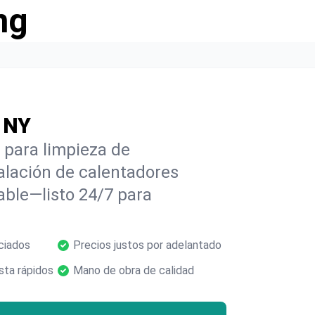
ng
, NY
 para limpieza de
alación de calentadores
able—listo 24/7 para
ciados
Precios justos por adelantado
ta rápidos
Mano de obra de calidad