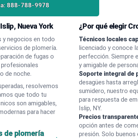
a:
888-788-9978
Islip, Nueva York
¿Por qué elegir C
s y negocios en todo
Técnicos locales ca
ervicios de plomería.
licenciado y conoce l
eparación de fugas o
perfección. Siempre e
 profesionales
y amigable de person
 o de noche.
Soporte integral de 
desagües hasta arreg
esperadas, resolvemos
sumidero, nuestro eq
amos que todo tu
para respuesta de em
cnicos son amigables,
Islip, NY.
 modernas para hacer
Precios transparent
opción antes de comenz
s de plomería
presión. Solo buenos 