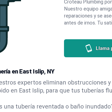
Croteau Plumbing pone 
Nuestro equipo amigab
reparaciones y se as
antes de irnos. Tu sat
Llama 
ría en East Islip, NY
stros expertos eliminan obstrucciones y 
pido en East Islip, para que tus tuberías f
s una tubería reventada o baño inundad