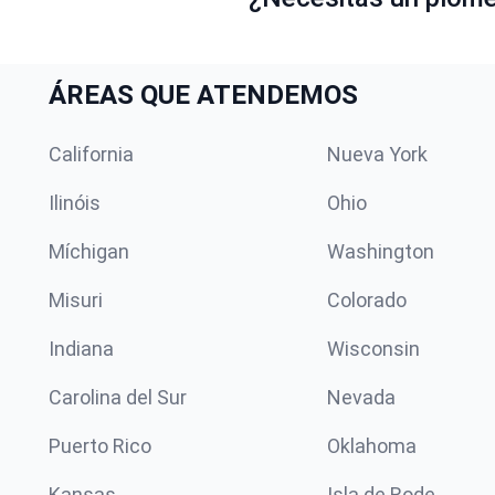
ÁREAS QUE ATENDEMOS
California
Nueva York
Ilinóis
Ohio
Míchigan
Washington
Misuri
Colorado
Indiana
Wisconsin
Carolina del Sur
Nevada
Puerto Rico
Oklahoma
Kansas
Isla de Rode