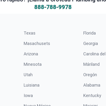
888-788-9978
Texas
Florida
Masachusets
Georgia
Arizona
Carolina del
Minesota
Máriland
Utah
Oregón
Luisiana
Alabama
Iowa
Kentucky
Nueva México
Misisipi