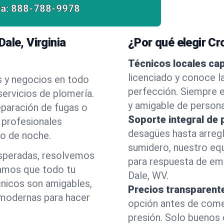
a:
888-788-9978
ale, Virginia
¿Por qué elegir C
Técnicos locales ca
licenciado y conoce l
s y negocios en todo
perfección. Siempre e
ervicios de plomería.
y amigable de person
eparación de fugas o
Soporte integral de 
 profesionales
desagües hasta arreg
 o de noche.
sumidero, nuestro eq
esperadas, resolvemos
para respuesta de em
amos que todo tu
Dale, WV.
cnicos son amigables,
Precios transparent
 modernas para hacer
opción antes de comenz
presión. Solo buenos 