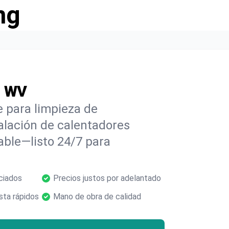
ng
, WV
e para limpieza de
alación de calentadores
able—listo 24/7 para
ciados
Precios justos por adelantado
ta rápidos
Mano de obra de calidad