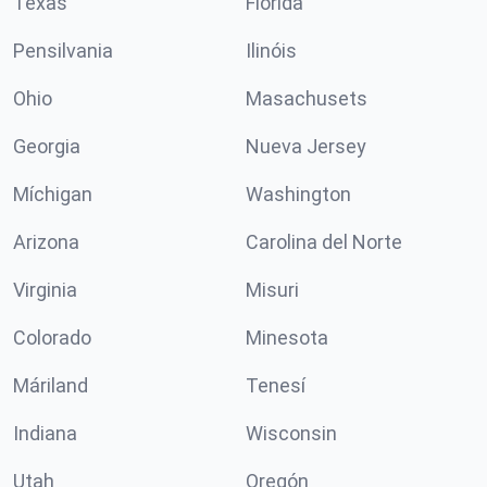
Texas
Florida
Pensilvania
Ilinóis
Ohio
Masachusets
Georgia
Nueva Jersey
Míchigan
Washington
Arizona
Carolina del Norte
Virginia
Misuri
Colorado
Minesota
Máriland
Tenesí
Indiana
Wisconsin
Utah
Oregón