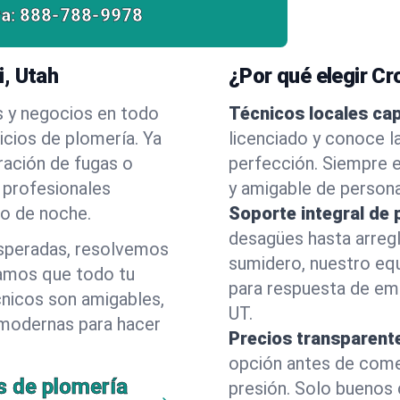
a:
888-788-9978
, Utah
¿Por qué elegir C
s y negocios en todo
Técnicos locales ca
cios de plomería. Ya
licenciado y conoce l
ración de fugas o
perfección. Siempre e
 profesionales
y amigable de person
 o de noche.
Soporte integral de 
desagües hasta arreg
esperadas, resolvemos
sumidero, nuestro eq
amos que todo tu
para respuesta de em
cnicos son amigables,
UT.
 modernas para hacer
Precios transparent
opción antes de comenz
s de plomería
presión. Solo buenos 