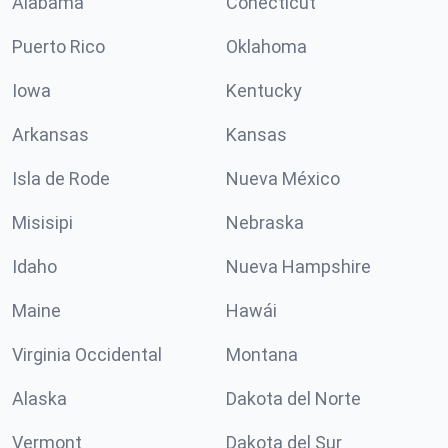
Alabama
Conécticut
Puerto Rico
Oklahoma
Iowa
Kentucky
Arkansas
Kansas
Isla de Rode
Nueva México
Misisipi
Nebraska
Idaho
Nueva Hampshire
Maine
Hawái
Virginia Occidental
Montana
Alaska
Dakota del Norte
Vermont
Dakota del Sur