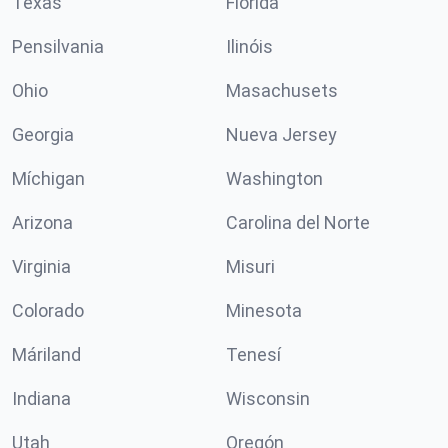
Texas
Florida
Pensilvania
Ilinóis
Ohio
Masachusets
Georgia
Nueva Jersey
Míchigan
Washington
Arizona
Carolina del Norte
Virginia
Misuri
Colorado
Minesota
Máriland
Tenesí
Indiana
Wisconsin
Utah
Oregón