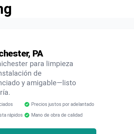
ng
chester, PA
ichester para limpieza
nstalación de
enciado y amigable—listo
ría.
ciados
Precios justos por adelantado
ta rápidos
Mano de obra de calidad