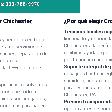
a:
888-788-9978
r Chichester,
¿Por qué elegir C
Técnicos locales ca
licenciado y conoce 
s y negocios en todo
Chichester a la perfe
eta de servicios de
recibirás ayuda exper
esagües, reparación de
por tu hogar o negoci
nuestros
Soporte integral de 
yudarte—de día o de
desagües hasta arreg
sumidero, nuestro eq
esperadas, resolvemos
para respuesta de em
amos que todo tu
Chichester, PA.
cnicos son amigables,
Precios transparent
 modernas para hacer
opción antes de comenz