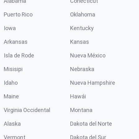
Alabama
Conécticut
Puerto Rico
Oklahoma
Iowa
Kentucky
Arkansas
Kansas
Isla de Rode
Nueva México
Misisipi
Nebraska
Idaho
Nueva Hampshire
Maine
Hawái
Virginia Occidental
Montana
Alaska
Dakota del Norte
Vermont
Dakota del Sur