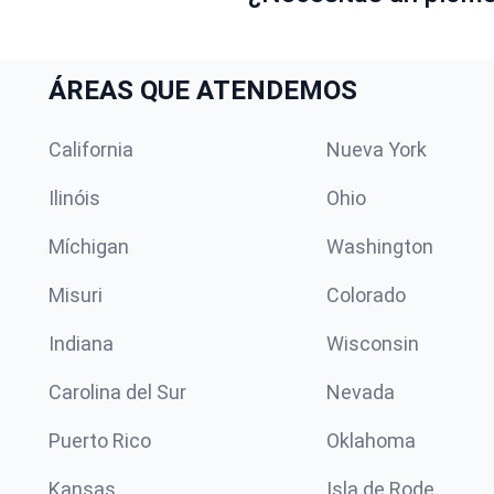
ÁREAS QUE ATENDEMOS
California
Nueva York
Ilinóis
Ohio
Míchigan
Washington
Misuri
Colorado
Indiana
Wisconsin
Carolina del Sur
Nevada
Puerto Rico
Oklahoma
Kansas
Isla de Rode