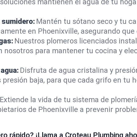
s soluciones mantienen el agua de tu hoga
 sumidero:
Mantén tu sótano seco y tu c
amente en Phoenixville, asegurando que 
gas:
Nuestros plomeros licenciados instal
 en nosotros para mantener tu cocina y e
 agua:
Disfruta de agua cristalina y presi
 presión baja, para que cada grifo en tu 
Extiende la vida de tu sistema de plomer
ietarios de Phoenixville a prevenir probl
o rápido? ¡Llama a Croteau Plumbing ahor