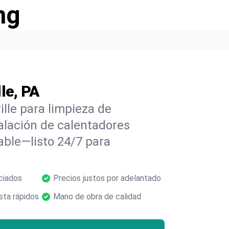
ng
le, PA
lle para limpieza de
alación de calentadores
able—listo 24/7 para
ciados
Precios justos por adelantado
ta rápidos
Mano de obra de calidad