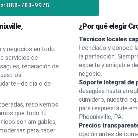
a:
888-788-9978
xville,
¿Por qué elegir C
Técnicos locales ca
licenciado y conoce l
s y negocios en todo
la perfección. Siempr
e servicios de
experta y amigable d
esagües, reparación de
negocio.
nuestros
Soporte integral de 
yudarte—de día o de
desagües hasta arreg
sumidero, nuestro eq
esperadas, resolvemos
para respuesta de em
amos que todo tu
Phoenixville, PA.
cnicos son amigables,
Precios transparent
 modernas para hacer
opción antes de comenz