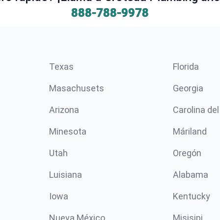
888-788-9978
Texas
Florida
Masachusets
Georgia
Arizona
Carolina del
Minesota
Máriland
Utah
Oregón
Luisiana
Alabama
Iowa
Kentucky
Nueva México
Misisipi