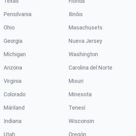
Texas
Florida
Pensilvania
Ilinóis
Ohio
Masachusets
Georgia
Nueva Jersey
Míchigan
Washington
Arizona
Carolina del Norte
Virginia
Misuri
Colorado
Minesota
Máriland
Tenesí
Indiana
Wisconsin
Utah
Oregón