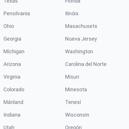
Texas
Florida
Pensilvania
Ilinóis
Ohio
Masachusets
Georgia
Nueva Jersey
Míchigan
Washington
Arizona
Carolina del Norte
Virginia
Misuri
Colorado
Minesota
Máriland
Tenesí
Indiana
Wisconsin
Utah
Oregón