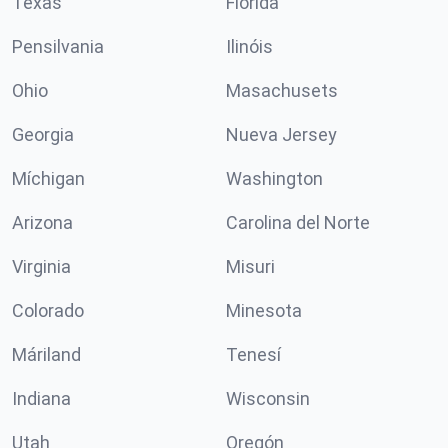
Texas
Florida
Pensilvania
Ilinóis
Ohio
Masachusets
Georgia
Nueva Jersey
Míchigan
Washington
Arizona
Carolina del Norte
Virginia
Misuri
Colorado
Minesota
Máriland
Tenesí
Indiana
Wisconsin
Utah
Oregón