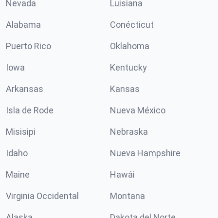
Nevada
Luisiana
Alabama
Conécticut
Puerto Rico
Oklahoma
Iowa
Kentucky
Arkansas
Kansas
Isla de Rode
Nueva México
Misisipi
Nebraska
Idaho
Nueva Hampshire
Maine
Hawái
Virginia Occidental
Montana
Alaska
Dakota del Norte