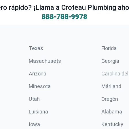
o rápido? ¡Llama a Croteau Plumbing ahor
888-788-9978
Texas
Florida
Masachusets
Georgia
Arizona
Carolina del
Minesota
Máriland
Utah
Oregón
Luisiana
Alabama
Iowa
Kentucky