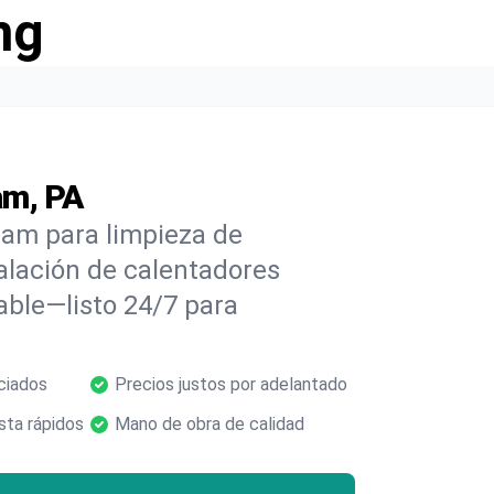
ng
am, PA
ham para limpieza de
alación de calentadores
able—listo 24/7 para
ciados
Precios justos por adelantado
ta rápidos
Mano de obra de calidad