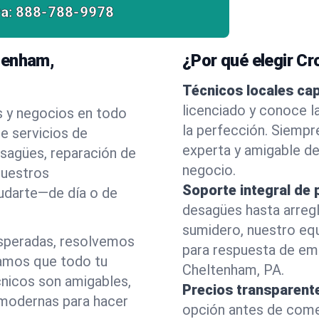
a:
888-788-9978
tenham,
¿Por qué elegir C
Técnicos locales ca
licenciado y conoce 
s y negocios en todo
la perfección. Siempr
e servicios de
experta y amigable d
esagües, reparación de
negocio.
nuestros
Soporte integral de 
yudarte—de día o de
desagües hasta arreg
sumidero, nuestro eq
esperadas, resolvemos
para respuesta de em
amos que todo tu
Cheltenham, PA.
cnicos son amigables,
Precios transparent
 modernas para hacer
opción antes de comenz