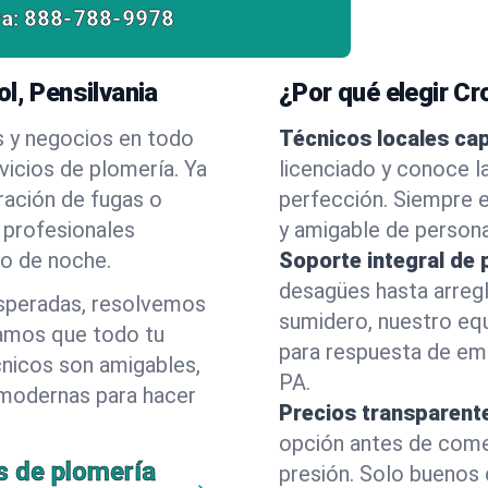
a:
888-788-9978
l, Pensilvania
¿Por qué elegir C
s y negocios en todo
Técnicos locales ca
vicios de plomería. Ya
licenciado y conoce l
ración de fugas o
perfección. Siempre e
 profesionales
y amigable de person
 o de noche.
Soporte integral de 
desagües hasta arreg
esperadas, resolvemos
sumidero, nuestro eq
amos que todo tu
para respuesta de eme
cnicos son amigables,
PA.
 modernas para hacer
Precios transparent
opción antes de comenz
s de plomería
presión. Solo buenos 