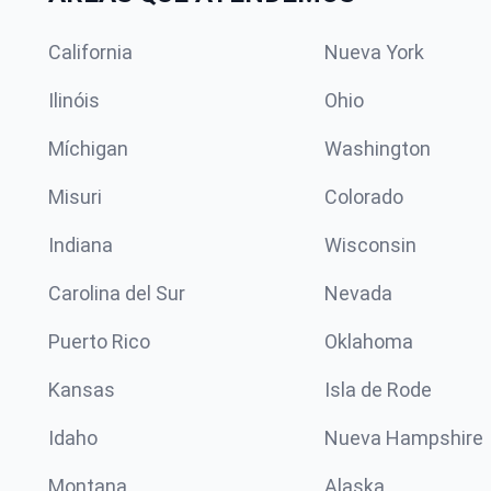
California
Nueva York
Ilinóis
Ohio
Míchigan
Washington
Misuri
Colorado
Indiana
Wisconsin
Carolina del Sur
Nevada
Puerto Rico
Oklahoma
Kansas
Isla de Rode
Idaho
Nueva Hampshire
Montana
Alaska