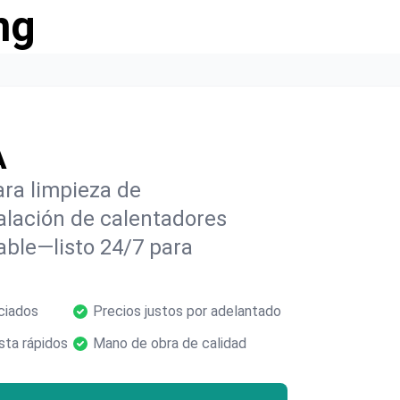
ng
A
ara limpieza de
alación de calentadores
able—listo 24/7 para
ciados
Precios justos por adelantado
ta rápidos
Mano de obra de calidad