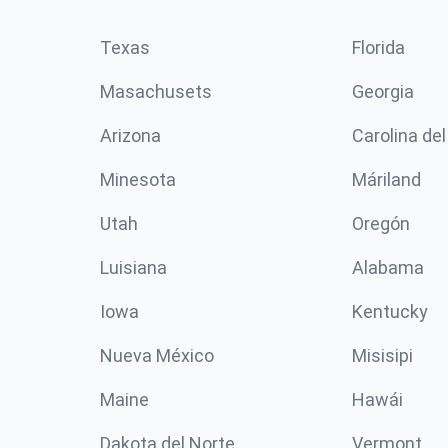
Texas
Florida
Masachusets
Georgia
Arizona
Carolina del
Minesota
Máriland
Utah
Oregón
Luisiana
Alabama
Iowa
Kentucky
Nueva México
Misisipi
Maine
Hawái
Dakota del Norte
Vermont