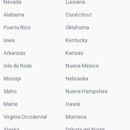
Nevada
Luisiana
Alabama
Conécticut
Puerto Rico
Oklahoma
Iowa
Kentucky
Arkansas
Kansas
Isla de Rode
Nueva México
Misisipi
Nebraska
Idaho
Nueva Hampshire
Maine
Hawái
Virginia Occidental
Montana
Alaska
Dakota del Norte