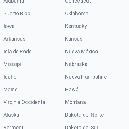
Alabama
Conécticut
Puerto Rico
Oklahoma
Iowa
Kentucky
Arkansas
Kansas
Isla de Rode
Nueva México
Misisipi
Nebraska
Idaho
Nueva Hampshire
Maine
Hawái
Virginia Occidental
Montana
Alaska
Dakota del Norte
Vermont
Dakota del Sur