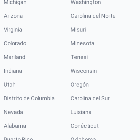
Míchigan
Washington
Arizona
Carolina del Norte
Virginia
Misuri
Colorado
Minesota
Máriland
Tenesí
Indiana
Wisconsin
Utah
Oregón
Distrito de Columbia
Carolina del Sur
Nevada
Luisiana
Alabama
Conécticut
Puerto Rico
Oklahoma