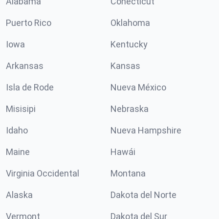
Alabama
Conécticut
Puerto Rico
Oklahoma
Iowa
Kentucky
Arkansas
Kansas
Isla de Rode
Nueva México
Misisipi
Nebraska
Idaho
Nueva Hampshire
Maine
Hawái
Virginia Occidental
Montana
Alaska
Dakota del Norte
Vermont
Dakota del Sur