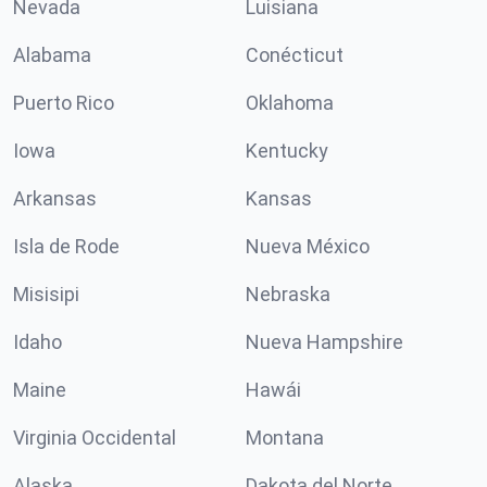
Nevada
Luisiana
Alabama
Conécticut
Puerto Rico
Oklahoma
Iowa
Kentucky
Arkansas
Kansas
Isla de Rode
Nueva México
Misisipi
Nebraska
Idaho
Nueva Hampshire
Maine
Hawái
Virginia Occidental
Montana
Alaska
Dakota del Norte