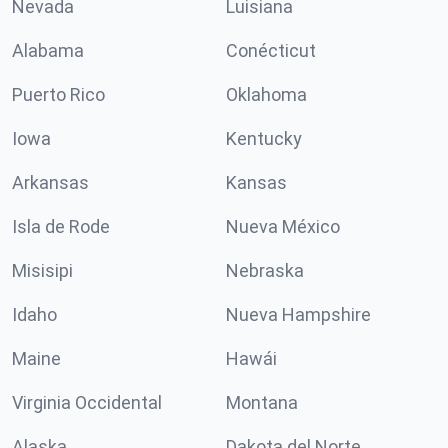
Nevada
Luisiana
Alabama
Conécticut
Puerto Rico
Oklahoma
Iowa
Kentucky
Arkansas
Kansas
Isla de Rode
Nueva México
Misisipi
Nebraska
Idaho
Nueva Hampshire
Maine
Hawái
Virginia Occidental
Montana
Alaska
Dakota del Norte