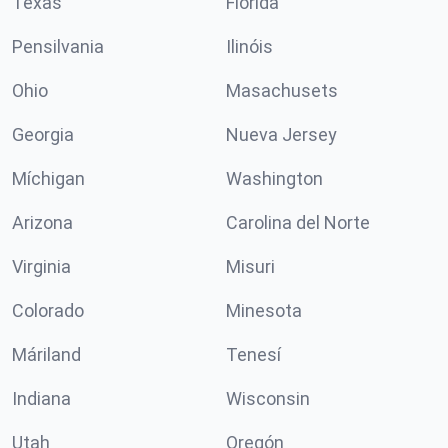
Texas
Florida
Pensilvania
Ilinóis
Ohio
Masachusets
Georgia
Nueva Jersey
Míchigan
Washington
Arizona
Carolina del Norte
Virginia
Misuri
Colorado
Minesota
Máriland
Tenesí
Indiana
Wisconsin
Utah
Oregón