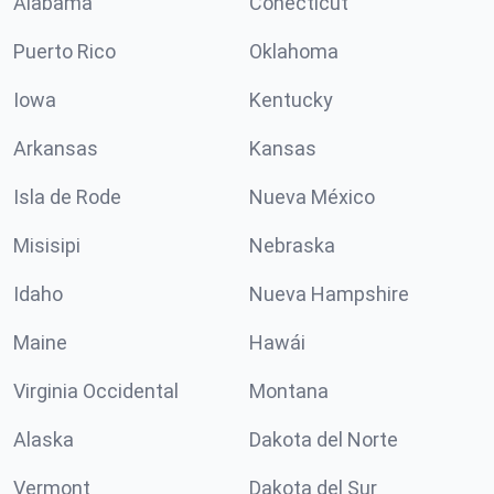
Alabama
Conécticut
Puerto Rico
Oklahoma
Iowa
Kentucky
Arkansas
Kansas
Isla de Rode
Nueva México
Misisipi
Nebraska
Idaho
Nueva Hampshire
Maine
Hawái
Virginia Occidental
Montana
Alaska
Dakota del Norte
Vermont
Dakota del Sur