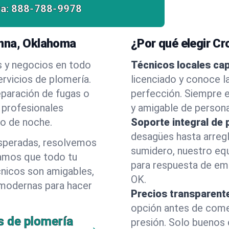
a:
888-788-9978
anna, Oklahoma
¿Por qué elegir C
s y negocios en todo
Técnicos locales ca
rvicios de plomería.
licenciado y conoce l
eparación de fugas o
perfección. Siempre e
 profesionales
y amigable de person
 o de noche.
Soporte integral de 
desagües hasta arreg
esperadas, resolvemos
sumidero, nuestro eq
amos que todo tu
para respuesta de em
cnicos son amigables,
OK.
 modernas para hacer
Precios transparent
opción antes de comenz
s de plomería
presión. Solo buenos 