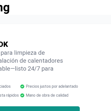
ng
 OK
para limpieza de
alación de calentadores
able—listo 24/7 para
ciados
Precios justos por adelantado
ta rápidos
Mano de obra de calidad