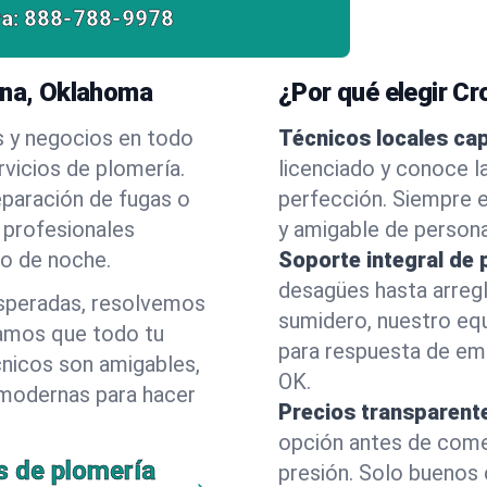
a:
888-788-9978
ina, Oklahoma
¿Por qué elegir C
s y negocios en todo
Técnicos locales ca
vicios de plomería.
licenciado y conoce l
eparación de fugas o
perfección. Siempre e
 profesionales
y amigable de person
 o de noche.
Soporte integral de 
desagües hasta arreg
esperadas, resolvemos
sumidero, nuestro eq
amos que todo tu
para respuesta de eme
cnicos son amigables,
OK.
 modernas para hacer
Precios transparent
opción antes de comenz
s de plomería
presión. Solo buenos 