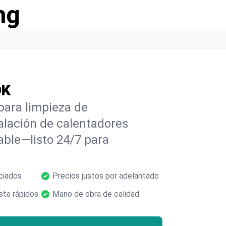
ng
OK
para limpieza de
alación de calentadores
able—listo 24/7 para
ciados
Precios justos por adelantado
ta rápidos
Mano de obra de calidad