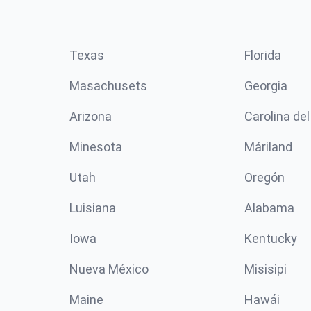
Texas
Florida
Masachusets
Georgia
Arizona
Carolina del
Minesota
Máriland
Utah
Oregón
Luisiana
Alabama
Iowa
Kentucky
Nueva México
Misisipi
Maine
Hawái