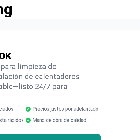
ng
 OK
para limpieza de
alación de calentadores
able—listo 24/7 para
ciados
Precios justos por adelantado
ta rápidos
Mano de obra de calidad