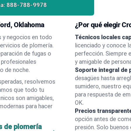
a:
888-788-9978
ford, Oklahoma
¿Por qué elegir C
s y negocios en todo
Técnicos locales ca
rvicios de plomería.
licenciado y conoce l
eparación de fugas o
perfección. Siempre e
 profesionales
y amigable de person
 o de noche.
Soporte integral de 
desagües hasta arreg
esperadas, resolvemos
sumidero, nuestro eq
amos que todo tu
para respuesta de em
cnicos son amigables,
OK.
 modernas para hacer
Precios transparent
opción antes de comenz
s de plomería
presión. Solo buenos 