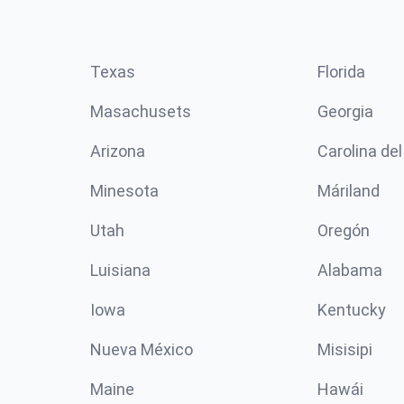
Texas
Florida
Masachusets
Georgia
Arizona
Carolina del
Minesota
Máriland
Utah
Oregón
Luisiana
Alabama
Iowa
Kentucky
Nueva México
Misisipi
Maine
Hawái