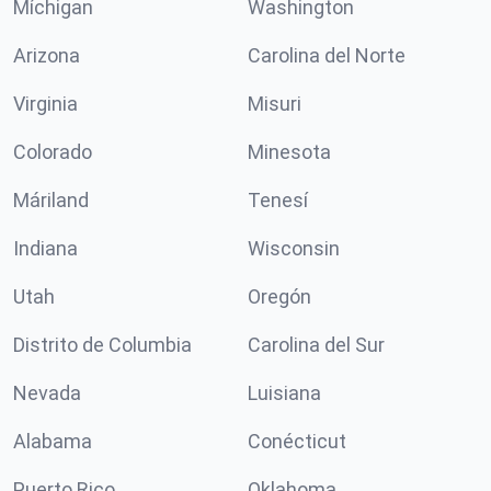
Míchigan
Washington
Arizona
Carolina del Norte
Virginia
Misuri
Colorado
Minesota
Máriland
Tenesí
Indiana
Wisconsin
Utah
Oregón
Distrito de Columbia
Carolina del Sur
Nevada
Luisiana
Alabama
Conécticut
Puerto Rico
Oklahoma