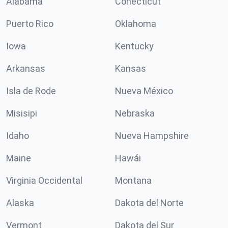
Alabama
Conécticut
Puerto Rico
Oklahoma
Iowa
Kentucky
Arkansas
Kansas
Isla de Rode
Nueva México
Misisipi
Nebraska
Idaho
Nueva Hampshire
Maine
Hawái
Virginia Occidental
Montana
Alaska
Dakota del Norte
Vermont
Dakota del Sur