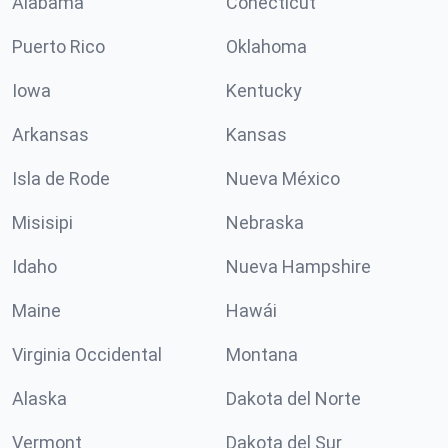
Alabama
Conécticut
Puerto Rico
Oklahoma
Iowa
Kentucky
Arkansas
Kansas
Isla de Rode
Nueva México
Misisipi
Nebraska
Idaho
Nueva Hampshire
Maine
Hawái
Virginia Occidental
Montana
Alaska
Dakota del Norte
Vermont
Dakota del Sur