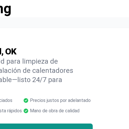
ng
d, OK
d para limpieza de
alación de calentadores
able—listo 24/7 para
ciados
Precios justos por adelantado
ta rápidos
Mano de obra de calidad