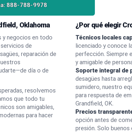
a:
888-788-9978
dfield, Oklahoma
¿Por qué elegir C
s y negocios en todo
Técnicos locales ca
servicios de
licenciado y conoce l
esagües, reparación de
perfección. Siempre e
nuestros
y amigable de person
yudarte—de día o de
Soporte integral de 
desagües hasta arreg
sumidero, nuestro eq
esperadas, resolvemos
para respuesta de em
amos que todo tu
Grandfield, OK.
cnicos son amigables,
Precios transparent
 modernas para hacer
opción antes de comenz
presión. Solo buenos 