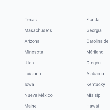
Texas
Florida
Masachusets
Georgia
Arizona
Carolina del
Minesota
Máriland
Utah
Oregón
Luisiana
Alabama
Iowa
Kentucky
Nueva México
Misisipi
Maine
Hawái