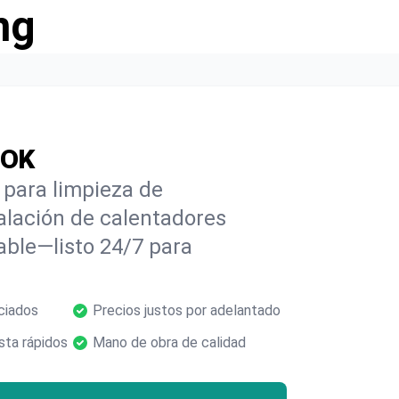
ng
 OK
 para limpieza de
alación de calentadores
able—listo 24/7 para
ciados
Precios justos por adelantado
ta rápidos
Mano de obra de calidad