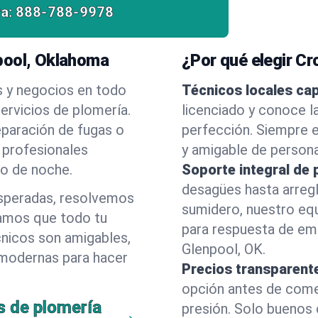
a:
888-788-9978
pool, Oklahoma
¿Por qué elegir C
s y negocios en todo
Técnicos locales ca
ervicios de plomería.
licenciado y conoce l
eparación de fugas o
perfección. Siempre e
 profesionales
y amigable de person
 o de noche.
Soporte integral de 
desagües hasta arreg
esperadas, resolvemos
sumidero, nuestro eq
amos que todo tu
para respuesta de em
cnicos son amigables,
Glenpool, OK.
 modernas para hacer
Precios transparent
opción antes de comenz
s de plomería
presión. Solo buenos 