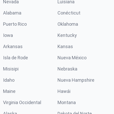
Nevada
Luisiana
Alabama
Conécticut
Puerto Rico
Oklahoma
Iowa
Kentucky
Arkansas
Kansas
Isla de Rode
Nueva México
Misisipi
Nebraska
Idaho
Nueva Hampshire
Maine
Hawái
Virginia Occidental
Montana
Alaska
Dakota del Norte