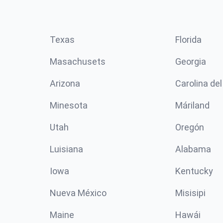
Texas
Florida
Masachusets
Georgia
Arizona
Carolina del
Minesota
Máriland
Utah
Oregón
Luisiana
Alabama
Iowa
Kentucky
Nueva México
Misisipi
Maine
Hawái