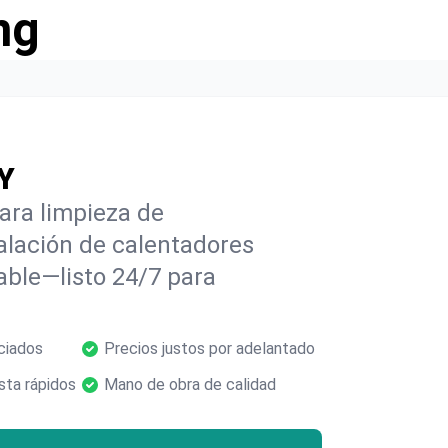
ng
NY
ara limpieza de
alación de calentadores
able—listo 24/7 para
ciados
Precios justos por adelantado
ta rápidos
Mano de obra de calidad