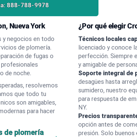
a:
888-788-9978
on, Nueva York
¿Por qué elegir C
s y negocios en todo
Técnicos locales ca
vicios de plomería.
licenciado y conoce l
eparación de fugas o
perfección. Siempre e
 profesionales
y amigable de person
 o de noche.
Soporte integral de 
desagües hasta arreg
esperadas, resolvemos
sumidero, nuestro eq
amos que todo tu
para respuesta de em
cnicos son amigables,
NY.
 modernas para hacer
Precios transparent
opción antes de comenz
s de plomería
presión. Solo buenos 