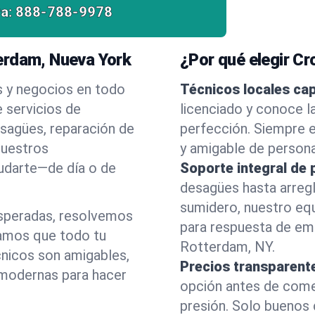
a:
888-788-9978
erdam, Nueva York
¿Por qué elegir C
s y negocios en todo
Técnicos locales ca
 servicios de
licenciado y conoce l
esagües, reparación de
perfección. Siempre e
nuestros
y amigable de person
yudarte—de día o de
Soporte integral de 
desagües hasta arreg
sumidero, nuestro eq
esperadas, resolvemos
para respuesta de em
amos que todo tu
Rotterdam, NY.
cnicos son amigables,
Precios transparent
 modernas para hacer
opción antes de comenz
presión. Solo buenos 