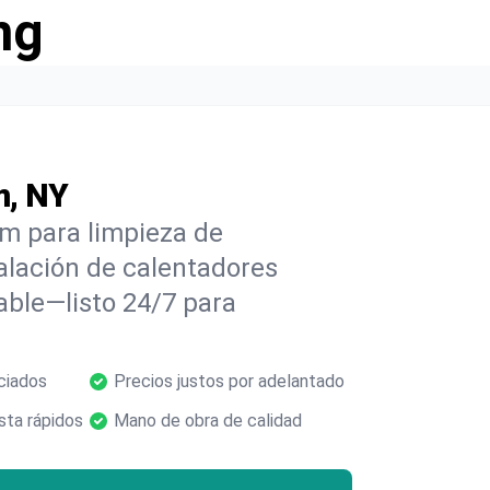
ng
m, NY
m para limpieza de
alación de calentadores
able—listo 24/7 para
ciados
Precios justos por adelantado
ta rápidos
Mano de obra de calidad