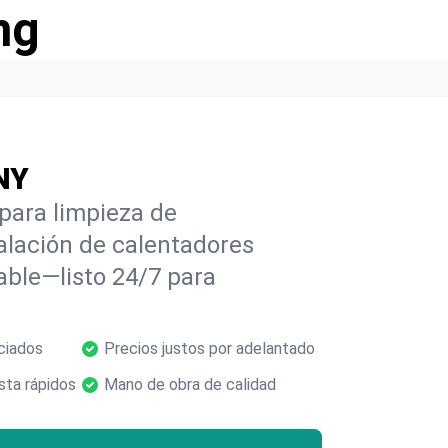
ng
NY
para limpieza de
alación de calentadores
able—listo 24/7 para
ciados
Precios justos por adelantado
ta rápidos
Mano de obra de calidad