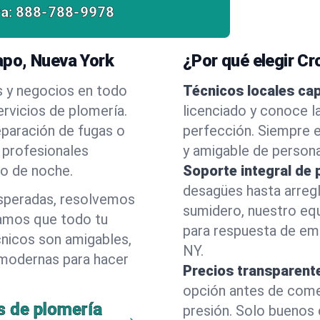
a:
888-788-9978
apo, Nueva York
¿Por qué elegir C
s y negocios en todo
Técnicos locales ca
vicios de plomería.
licenciado y conoce 
eparación de fugas o
perfección. Siempre e
 profesionales
y amigable de person
 o de noche.
Soporte integral de 
desagües hasta arreg
esperadas, resolvemos
sumidero, nuestro eq
amos que todo tu
para respuesta de em
cnicos son amigables,
NY.
 modernas para hacer
Precios transparent
opción antes de comenz
s de plomería
presión. Solo buenos 