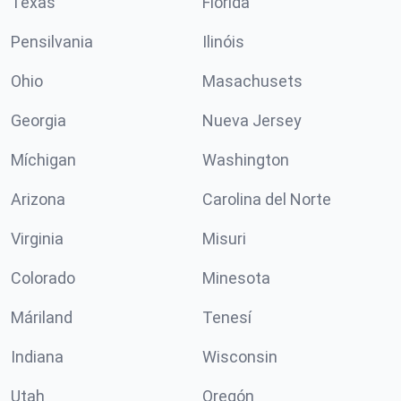
Texas
Florida
Pensilvania
Ilinóis
Ohio
Masachusets
Georgia
Nueva Jersey
Míchigan
Washington
Arizona
Carolina del Norte
Virginia
Misuri
Colorado
Minesota
Máriland
Tenesí
Indiana
Wisconsin
Utah
Oregón